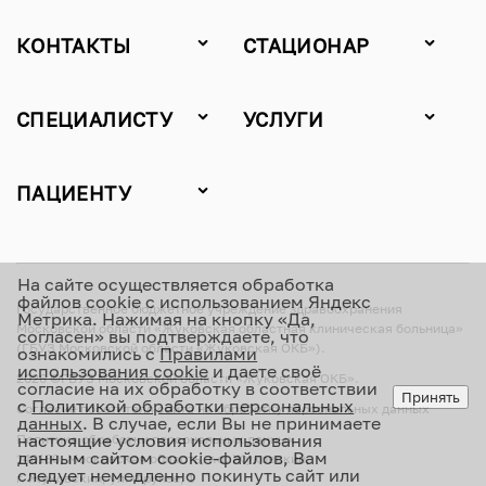
КОНТАКТЫ
СТАЦИОНАР
СПЕЦИАЛИСТУ
УСЛУГИ
ПАЦИЕНТУ
На сайте осуществляется обработка
файлов cookie с использованием Яндекс
Государственное бюджетное учреждение здравоохранения
Метрика. Нажимая на кнопку «Да,
Московской области «Жуковская областная клиническая больница»
согласен» вы подтверждаете, что
(ГБУЗ Московской области «Жуковская ОКБ»).
ознакомились с
Правилами
использования cookie
и даете своё
2026 ©ГБУЗ Московской области «Жуковская ОКБ».
согласие на их обработку в соответствии
Принять
с
Политикой обработки персональных
Согласие посетителя сайта на обработку персональных данных
данных
. В случае, если Вы не принимаете
настоящие условия использования
Политика обработки персональных данных
данным сайтом cookie-файлов, Вам
140180, Московская область, г.о. Жуковский,
следует немедленно покинуть сайт или
г. Жуковский, ул. Фрунзе, 1