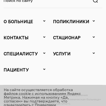
Поиск по сайту
О БОЛЬНИЦЕ
ПОЛИКЛИНИКИ
КОНТАКТЫ
СТАЦИОНАР
СПЕЦИАЛИСТУ
УСЛУГИ
ПАЦИЕНТУ
На сайте осуществляется обработка
файлов cookie с использованием Яндекс
Государственное бюджетное учреждение здравоохранения
Метрика. Нажимая на кнопку «Да,
Московской области «Жуковская областная клиническая больница»
согласен» вы подтверждаете, что
(ГБУЗ Московской области «Жуковская ОКБ»).
ознакомились с
Правилами