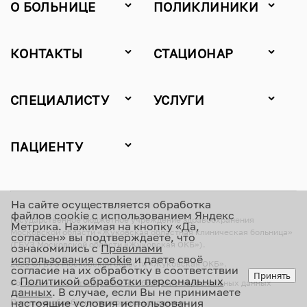
О БОЛЬНИЦЕ
ПОЛИКЛИНИКИ
КОНТАКТЫ
СТАЦИОНАР
СПЕЦИАЛИСТУ
УСЛУГИ
ПАЦИЕНТУ
На сайте осуществляется обработка
файлов cookie с использованием Яндекс
Государственное бюджетное учреждение здравоохранения
Метрика. Нажимая на кнопку «Да,
Московской области «Жуковская областная клиническая больница»
согласен» вы подтверждаете, что
(ГБУЗ Московской области «Жуковская ОКБ»).
ознакомились с
Правилами
использования cookie
и даете своё
2026 ©ГБУЗ Московской области «Жуковская ОКБ».
согласие на их обработку в соответствии
Принять
с
Политикой обработки персональных
Согласие посетителя сайта на обработку персональных данных
данных
. В случае, если Вы не принимаете
настоящие условия использования
Политика обработки персональных данных