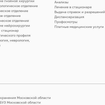
ие гнойной хирургии
Анализы
ологическое отделение
Лечение в стационаре
ческое отделение
Выдача справок и разрешений
е отделение
Диспансеризация
ческое отделение
Профосмотры
ие нейрохирургии
Платные медицинские услуги
 стационар
тического профиля
огия, неврология,
)
охранения Московской области
ГБУЗ Московской области