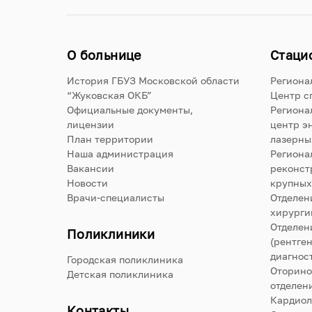
О больнице
Стаци
История ГБУЗ Московской области
Региона
“Жуковская ОКБ”
Центр с
Официальные документы,
Региона
лицензии
центр э
План территории
лазерны
Наша администрация
Региона
Вакансии
реконст
Новости
крупных
Врачи-специалисты
Отделен
хирурги
Отделен
Поликлиники
(рентге
диагнос
Городская поликлиника
Оторино
Детская поликлиника
отделен
Кардиол
Контакты