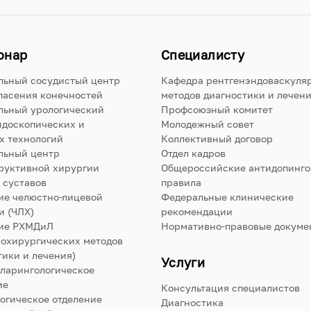
онар
Специалисту
льный сосудистый центр
Кафедра рентгенэндоваскуля
пасения конечностей
методов диагностики и лечен
льный урологический
Профсоюзный комитет
ндоскопических и
Молодежный совет
х технологий
Коллективный договор
льный центр
Отдел кадров
руктивной хирургии
Общероссийские антидопинг
 суставов
правила
ие челюстно-лицевой
Федеральные клинические
и (ЧЛХ)
рекомендации
ие РХМДиЛ
Нормативно-правовые докуме
нохирургических методов
тики и лечения)
Услуги
ларингологическое
ие
Консультация специалистов
огическое отделение
Диагностика