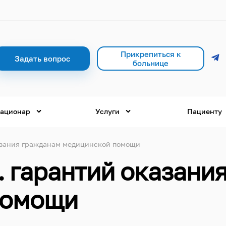
Прикрепиться к
Задать вопрос
больнице
ационар
Услуги
Пациенту
азания гражданам медицинской помощи
. гарантий оказани
помощи