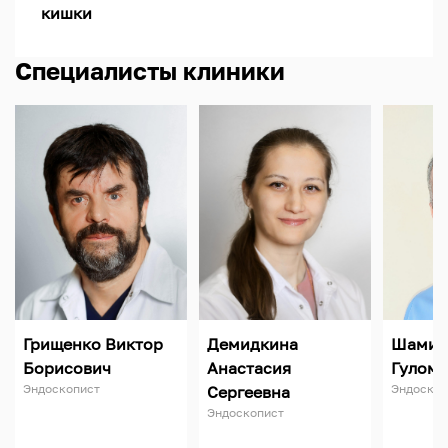
кишки
Специалисты клиники
Грищенко Виктор
Демидкина
Шамир
Борисович
Анастасия
Гулом
Эндоскопист
Эндоскоп
Сергеевна
Эндоскопист