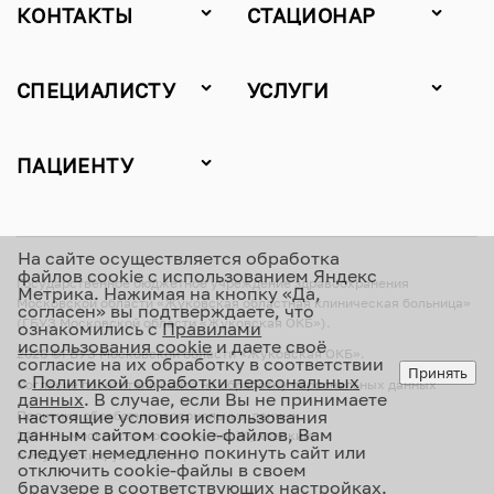
КОНТАКТЫ
СТАЦИОНАР
СПЕЦИАЛИСТУ
УСЛУГИ
ПАЦИЕНТУ
На сайте осуществляется обработка
файлов cookie с использованием Яндекс
Государственное бюджетное учреждение здравоохранения
Метрика. Нажимая на кнопку «Да,
Московской области «Жуковская областная клиническая больница»
согласен» вы подтверждаете, что
(ГБУЗ Московской области «Жуковская ОКБ»).
ознакомились с
Правилами
использования cookie
и даете своё
2026 ©ГБУЗ Московской области «Жуковская ОКБ».
согласие на их обработку в соответствии
Принять
с
Политикой обработки персональных
Согласие посетителя сайта на обработку персональных данных
данных
. В случае, если Вы не принимаете
настоящие условия использования
Политика обработки персональных данных
данным сайтом cookie-файлов, Вам
140180, Московская область, г.о. Жуковский,
следует немедленно покинуть сайт или
г. Жуковский, ул. Фрунзе, 1
отключить cookie-файлы в своем
браузере в соответствующих настройках.