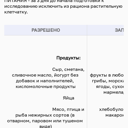
ПИТАНИЯ - за 3 дня до начала подготовки к
исследованию исключить из рациона растительную
клетчатку.
РАЗРЕШЕНО
ЗАПР
Продукты:
					Сыр, сметана, 
					Ово
сливочное масло, йогурт без 
фрукты в любом в
добавок и наполнителей, 
грибы, морская 
кисломолочные продукты
ягоды, сухофр
мармелад,
					Яйца
					
					Мясо, птица и 
хлебобулочн
рыба нежирных сортов (в 
макаронн
отварном, паровом или тушеном 
виде)
					Крупы, ка