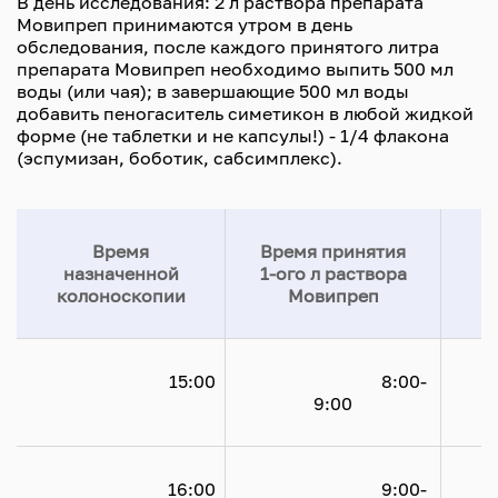
В день исследования: 2 л раствора препарата
Мовипреп принимаются утром в день
обследования, после каждого принятого литра
препарата Мовипреп необходимо выпить 500 мл
воды (или чая); в завершающие 500 мл воды
добавить пеногаситель симетикон в любой жидкой
форме (не таблетки и не капсулы!) - 1/4 флакона
(эспумизан, боботик, сабсимплекс).
Время
Время принятия
назначенной
1-ого л раствора
колоноскопии
Мовипреп
				15:00

				8:00-
		
9:00

				16:00

				9:00-
			