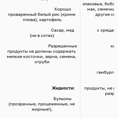
злаковые, бобовы
					Хорошо 
мак, семечки, 
проваренный белый рис (кроме 
другие се
плова), картофель
					Жесткое м
					Сахар, мед 
с хрящам
(не в сотах)
					Соси
					Разрешенные 
ко
продукты не должны содержать 
мелкие косточки, зерна, семена, 
отруби

					Чи
гамбурге
					Любые дру
Жидкости:
продукты, не вх
разре
					Бульоны 
(прозрачные, процеженные, не 
жирные!),