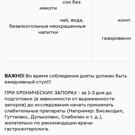
					сок без 
мякоти
					Алког
					чай, вода, 
компот
безалкогольные неокрашенные 
напитки

					мол
газированные
ВАЖНО!
Во время соблюдения диеты должен быть
ежедневный стул!!!
ПРИ ХРОНИЧЕСКИХ ЗАПОРАХ - за 1-3 дня до
подготовки (в зависимости от выраженности
запоров) до исследования начать принимать
слабительные препараты (Например: Бисакодил,
Гутталакс, Дульколакс, Слабилен и т. д.),
желательно по рекомендации врача-
гастроэнтеролога.