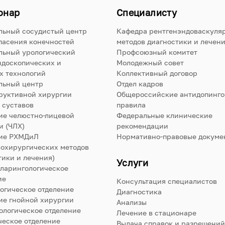
онар
Специалисту
льный сосудистый центр
Кафедра рентгенэндоваскуля
пасения конечностей
методов диагностики и лечен
льный урологический
Профсоюзный комитет
ндоскопических и
Молодежный совет
х технологий
Коллективный договор
льный центр
Отдел кадров
руктивной хирургии
Общероссийские антидопинг
 суставов
правила
ие челюстно-лицевой
Федеральные клинические
и (ЧЛХ)
рекомендации
ие РХМДиЛ
Нормативно-правовые докуме
нохирургических методов
тики и лечения)
Услуги
ларингологическое
ие
Консультация специалистов
огическое отделение
Диагностика
ие гнойной хирургии
Анализы
ологическое отделение
Лечение в стационаре
ческое отделение
Выдача справок и разрешений