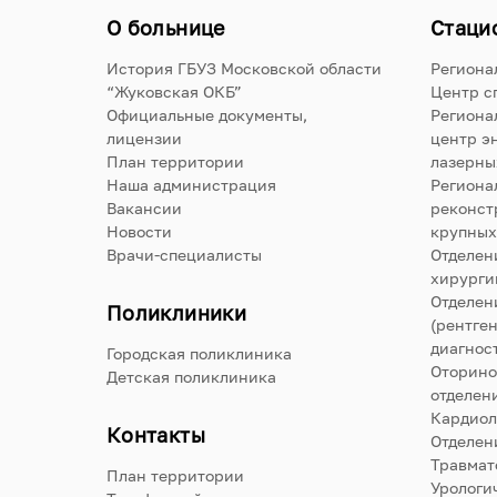
О больнице
Стаци
История ГБУЗ Московской области
Региона
“Жуковская ОКБ”
Центр с
Официальные документы,
Региона
лицензии
центр э
План территории
лазерны
Наша администрация
Региона
Вакансии
реконст
Новости
крупных
Врачи-специалисты
Отделен
хирурги
Отделен
Поликлиники
(рентге
диагнос
Городская поликлиника
Оторино
Детская поликлиника
отделен
Кардиол
Контакты
Отделен
Травмат
План территории
Урологи