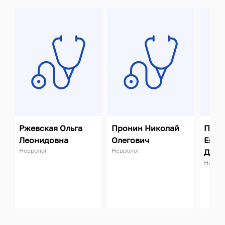
Ржевская Ольга
Пронин Николай
Пара
Леонидовна
Олегович
Екат
Невролог
Невролог
Дмит
Невро