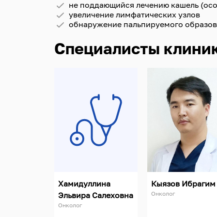
не поддающийся лечению кашель (осо
увеличение лимфатических узлов
обнаружение пальпируемого образо
Специалисты клини
Хамидуллина
Кыязов Ибрагим
Онколог
Эльвира Салеховна
Онколог