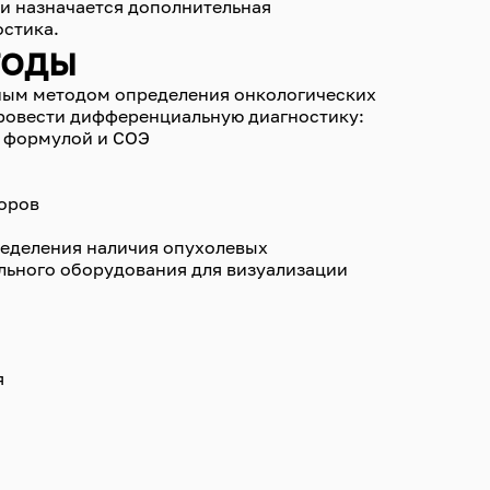
ии назначается дополнительная
остика.
тоды
ным методом определения онкологических
провести дифференциальную диагностику:
й формулой и СОЭ
оров
ределения наличия опухолевых
льного оборудования для визуализации
я