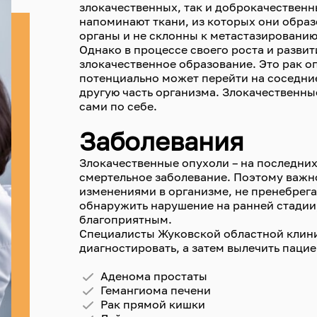
злокачественных, так и доброкачествен
напоминают ткани, из которых они обра
органы и не склонны к метастазированию
Однако в процессе своего роста и развит
злокачественное образование. Это рак о
потенциально может перейти на соседние
другую часть организма. Злокачественны
сами по себе.
Заболевания
Злокачественные опухоли – на последних
смертельное заболевание. Поэтому важн
изменениями в организме, не пренебрега
обнаружить нарушение на ранней стадии,
благоприятным.
Специалисты Жуковской областной клин
диагностировать, а затем вылечить паци
Аденома простаты
Гемангиома печени
Рак прямой кишки