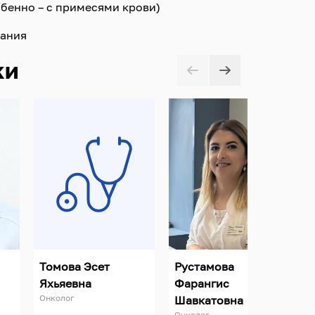
бенно – с примесями крови)
вания
ки
Томова Эсет
Рустамова
Яхьяевна
Фарангис
Онколог
О
Шавкатовна
Онколог