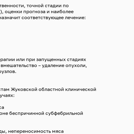
твенности, точной стадии по
, оценки прогноза и наиболее
назначит соответствующее лечение:
рапии или при запущенных стадиях
вмешательство – удаление опухоли,
оузлов.
истам Жуковской областной клинической
учаях:
са
фоне беспричинной субфебрильной
еды, непереносимость мяса