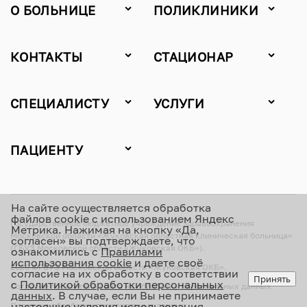
О БОЛЬНИЦЕ
ПОЛИКЛИНИКИ
КОНТАКТЫ
СТАЦИОНАР
СПЕЦИАЛИСТУ
УСЛУГИ
ПАЦИЕНТУ
На сайте осуществляется обработка
файлов cookie с использованием Яндекс
Государственное бюджетное учреждение здравоохранения
Метрика. Нажимая на кнопку «Да,
Московской области «Жуковская областная клиническая больница»
согласен» вы подтверждаете, что
(ГБУЗ Московской области «Жуковская ОКБ»).
ознакомились с
Правилами
использования cookie
и даете своё
2026 ©ГБУЗ Московской области «Жуковская ОКБ».
согласие на их обработку в соответствии
Принять
с
Политикой обработки персональных
Согласие посетителя сайта на обработку персональных данных
данных
. В случае, если Вы не принимаете
настоящие условия использования
Политика обработки персональных данных