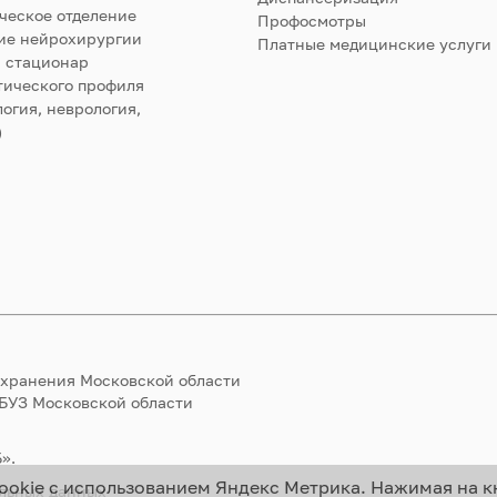
ческое отделение
Профосмотры
ие нейрохирургии
Платные медицинские услуги
 стационар
тического профиля
огия, неврология,
)
охранения Московской области
ГБУЗ Московской области
».
ookie с использованием Яндекс Метрика. Нажимая на к
альных данных