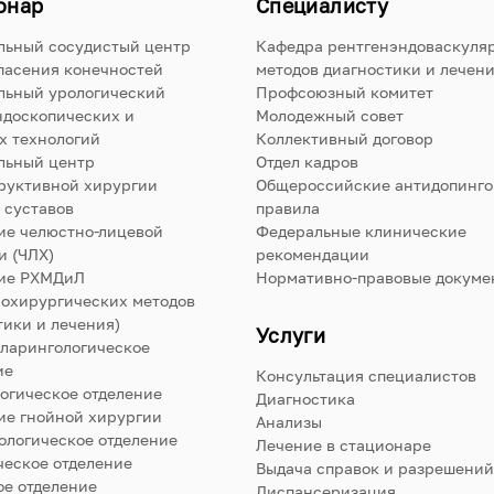
онар
Специалисту
льный сосудистый центр
Кафедра рентгенэндоваскуля
пасения конечностей
методов диагностики и лечен
льный урологический
Профсоюзный комитет
ндоскопических и
Молодежный совет
х технологий
Коллективный договор
льный центр
Отдел кадров
руктивной хирургии
Общероссийские антидопинг
 суставов
правила
ие челюстно-лицевой
Федеральные клинические
и (ЧЛХ)
рекомендации
ие РХМДиЛ
Нормативно-правовые докуме
нохирургических методов
тики и лечения)
Услуги
ларингологическое
ие
Консультация специалистов
огическое отделение
Диагностика
ие гнойной хирургии
Анализы
ологическое отделение
Лечение в стационаре
ческое отделение
Выдача справок и разрешений
е отделение
Диспансеризация