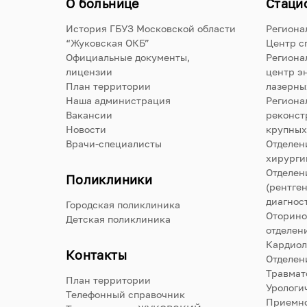
О больнице
Стаци
История ГБУЗ Московской области
Региона
“Жуковская ОКБ”
Центр с
Официальные документы,
Региона
лицензии
центр э
План территории
лазерны
Наша администрация
Региона
Вакансии
реконст
Новости
крупных
Врачи-специалисты
Отделен
хирурги
Отделен
Поликлиники
(рентге
диагнос
Городская поликлиника
Оторино
Детская поликлиника
отделен
Кардиол
Контакты
Отделен
Травмат
План территории
Урологи
Телефонный справочник
Приемно