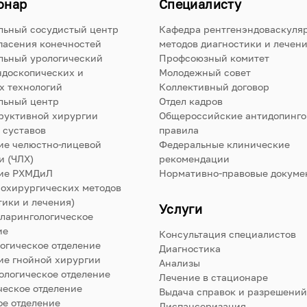
онар
Специалисту
льный сосудистый центр
Кафедра рентгенэндоваскуля
пасения конечностей
методов диагностики и лечен
льный урологический
Профсоюзный комитет
ндоскопических и
Молодежный совет
х технологий
Коллективный договор
льный центр
Отдел кадров
руктивной хирургии
Общероссийские антидопинг
 суставов
правила
ие челюстно-лицевой
Федеральные клинические
и (ЧЛХ)
рекомендации
ие РХМДиЛ
Нормативно-правовые докуме
нохирургических методов
тики и лечения)
Услуги
ларингологическое
ие
Консультация специалистов
огическое отделение
Диагностика
ие гнойной хирургии
Анализы
ологическое отделение
Лечение в стационаре
ческое отделение
Выдача справок и разрешений
е отделение
Диспансеризация