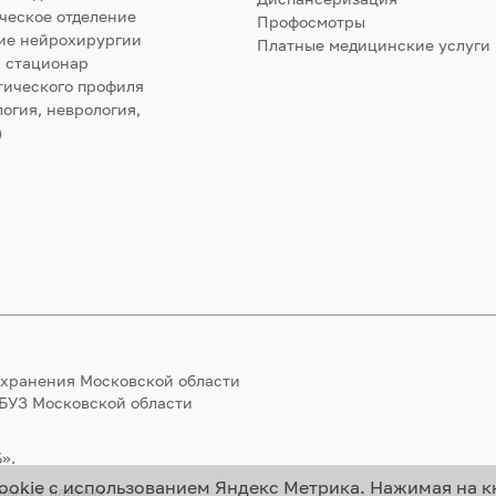
ческое отделение
Профосмотры
ие нейрохирургии
Платные медицинские услуги
 стационар
тического профиля
огия, неврология,
)
охранения Московской области
ГБУЗ Московской области
».
ookie с использованием Яндекс Метрика. Нажимая на к
альных данных