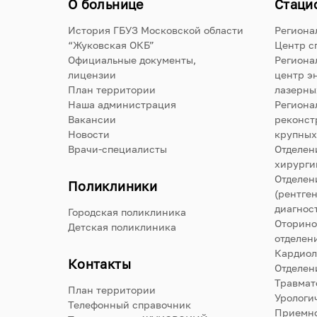
О больнице
Стаци
История ГБУЗ Московской области
Региона
“Жуковская ОКБ”
Центр с
Официальные документы,
Региона
лицензии
центр э
План территории
лазерны
Наша администрация
Региона
Вакансии
реконст
Новости
крупных
Врачи-специалисты
Отделен
хирурги
Отделен
Поликлиники
(рентге
диагнос
Городская поликлиника
Оторино
Детская поликлиника
отделен
Кардиол
Контакты
Отделен
Травмат
План территории
Урологи
Телефонный справочник
Приемно