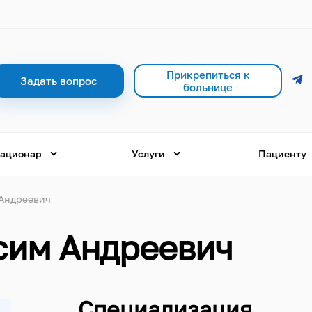
Прикрепиться к
Задать вопрос
больнице
ационар
Услуги
Пациенту
Андреевич
сим Андреевич
Специализация