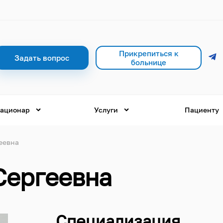
Прикрепиться к
Задать вопрос
больнице
ационар
Услуги
Пациенту
еевна
Сергеевна
Специализация