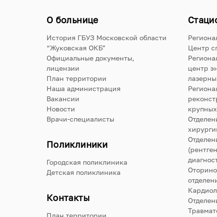
О больнице
Стаци
История ГБУЗ Московской области
Региона
“Жуковская ОКБ”
Центр с
Официальные документы,
Региона
лицензии
центр э
План территории
лазерны
Наша администрация
Региона
Вакансии
реконст
Новости
крупных
Врачи-специалисты
Отделен
хирурги
Отделен
Поликлиники
(рентге
диагнос
Городская поликлиника
Оторино
Детская поликлиника
отделен
Кардиол
Контакты
Отделен
Травмат
План территории