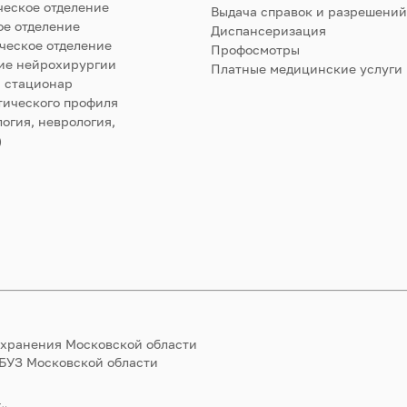
ческое отделение
Выдача справок и разрешений
е отделение
Диспансеризация
ческое отделение
Профосмотры
ие нейрохирургии
Платные медицинские услуги
 стационар
тического профиля
огия, неврология,
)
охранения Московской области
ГБУЗ Московской области