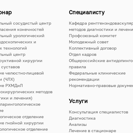
онар
Специалисту
льный сосудистый центр
Кафедра рентгенэндоваскуля
пасения конечностей
методов диагностики и лечен
льный урологический
Профсоюзный комитет
ндоскопических и
Молодежный совет
х технологий
Коллективный договор
льный центр
Отдел кадров
руктивной хирургии
Общероссийские антидопинг
 суставов
правила
ие челюстно-лицевой
Федеральные клинические
и (ЧЛХ)
рекомендации
ие РХМДиЛ
Нормативно-правовые докуме
нохирургических методов
тики и лечения)
Услуги
ларингологическое
ие
Консультация специалистов
огическое отделение
Диагностика
ие гнойной хирургии
Анализы
ологическое отделение
Лечение в стационаре