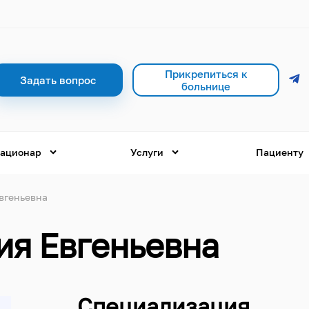
Прикрепиться к
Задать вопрос
больнице
ационар
Услуги
Пациенту
вгеньевна
ия Евгеньевна
Специализация