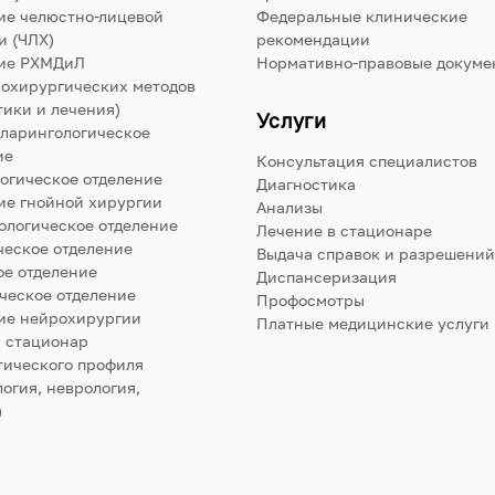
ие челюстно-лицевой
Федеральные клинические
и (ЧЛХ)
рекомендации
ие РХМДиЛ
Нормативно-правовые докуме
нохирургических методов
тики и лечения)
Услуги
ларингологическое
ие
Консультация специалистов
огическое отделение
Диагностика
ие гнойной хирургии
Анализы
ологическое отделение
Лечение в стационаре
ческое отделение
Выдача справок и разрешений
е отделение
Диспансеризация
ческое отделение
Профосмотры
ие нейрохирургии
Платные медицинские услуги
 стационар
тического профиля
огия, неврология,
)