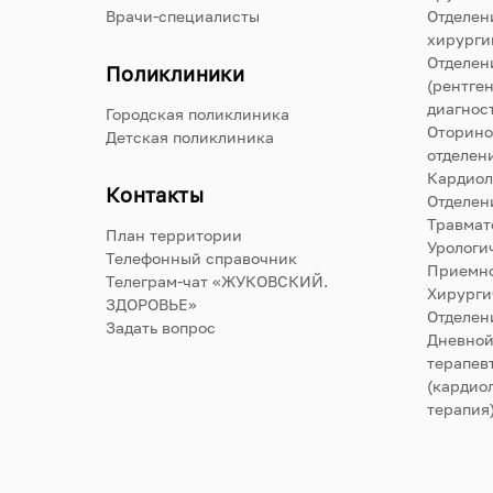
Врачи-специалисты
Отделен
хирурги
Отделен
Поликлиники
(рентге
диагнос
Городская поликлиника
Оторино
Детская поликлиника
отделен
Кардиол
Контакты
Отделен
Травмат
План территории
Урологи
Телефонный справочник
Приемно
Телеграм-чат «ЖУКОВСКИЙ.
Хирурги
ЗДОРОВЬЕ»
Отделен
Задать вопрос
Дневной
терапев
(кардиол
терапия