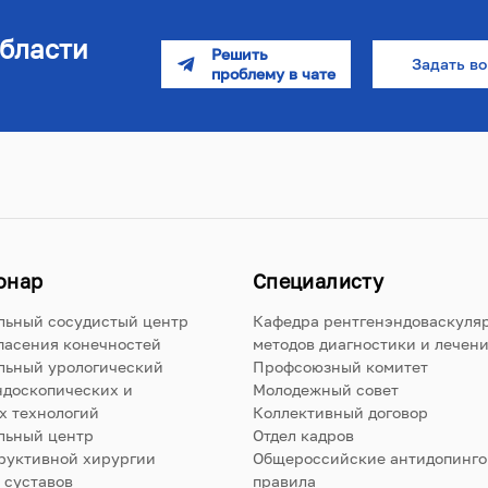
бласти
Задать в
онар
Специалисту
льный сосудистый центр
Кафедра рентгенэндоваскуля
пасения конечностей
методов диагностики и лечен
льный урологический
Профсоюзный комитет
ндоскопических и
Молодежный совет
х технологий
Коллективный договор
льный центр
Отдел кадров
руктивной хирургии
Общероссийские антидопинг
 суставов
правила