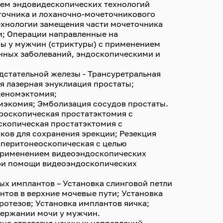
ем эндовидескопических технологий
точника и лоханочно-мочеточникового
ехнологии замещения части мочеточника
и; Операции направленные на
ы у мужчин (стриктуры) с применением
нных заболеваний, эндоскопическими и
дстательной железы - Трансуретральная
я лазерная энуклиация простаты;
деномэктомия;
мэкомия; Эмболизация сосудов простаты.
роскопическая простатэктомия с
копическая простатэктомия с
ков для сохранения эрекции; Резекция
аперитонеоскопическая с целью
 применением видеоэндоскопических
при помощи видеоэндоскопических
ых имплантов – Установка слинговой петли
нтов в верхние мочевые пути; Установка
отезов; Установка имплантов яичка;
держании мочи у мужчин.