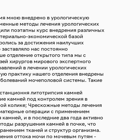
ремя мною внедрено в урологическую
еменные методы лечения урологических
дили поэтапны курс внедрения различных
материально-экономической базой
оролись за достижения наилучших
о заставляло нас постоянно
ше отделение открытого типа мы с
зей хирургов мирового экспертного
равлений в лечении урологических
ную практику нашего отделения внедрены
аболеваний мочеполовой системы. Такие
истанционня литотрипсия камней
ие камней под контролем зрения в
ной колике; Чрескожные методы лечения
ниатюрные операции с применением
 камней, и в последние два года активно
тоды разрушения камней в почке, что
ранением тканей и структур организма.
ния оттока мочи по мочевым путям -