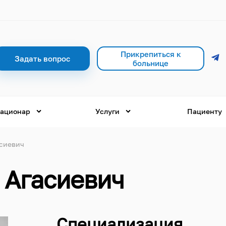
Прикрепиться к
Задать вопрос
больнице
ационар
Услуги
Пациенту
сиевич
 Агасиевич
Специализация