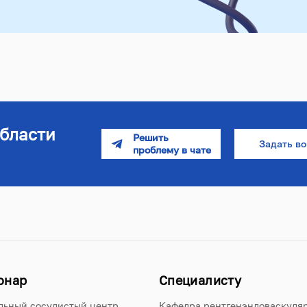
бласти
Задать в
онар
Специалисту
льный сосудистый центр
Кафедра рентгенэндоваскуля