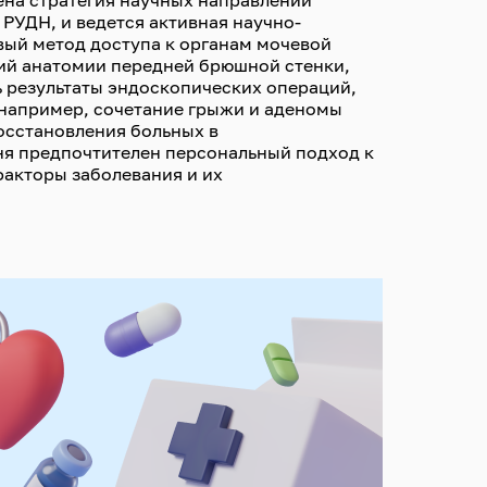
ена стратегия научных направлений
РУДН, и ведется активная научно-
вый метод доступа к органам мочевой
ий анатомии передней брюшной стенки,
ь результаты эндоскопических операций,
например, сочетание грыжи и аденомы
восстановления больных в
я предпочтителен персональный подход к
факторы заболевания и их