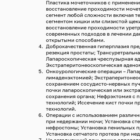
Пластика мочеточников с применени
восстановление проходимости моче
сегмент любой сложности включая т
сегментом кишки или слизистой щек
восстановление проходимости уретр
современных подходов в лечении да
открытыми способами.
Доброкачественная гиперплазия пре
резекция простаты; Трансуретральна
Лапароскопическая чреспузырная а
Экстраперитонеоскопическая адено
Онкоурологические операции – Лапа
лимаденэктомией; Экстраперитонеос
сохранением сосудисто-нервных пуч
почки лапароскопическая или экстр
сохранения органа; Нефрэктомия с
технологий; Иссечение кист почки 
технологий.
Операции с использованием различн
при недержании мочи; Установка сте
нефростомы; Установка пенильных пр
Установка сетчатого протеза при не