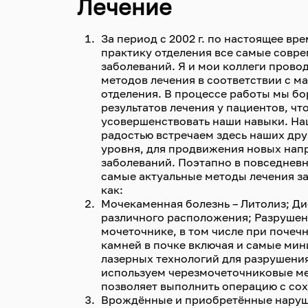
Лечение
За период с 2002 г. по настоящее в
практику отделения все самые совр
заболеваний. Я и мои коллеги прово
методов лечения в соответствии с 
отделения. В процессе работы мы б
результатов лечения у пациентов, чт
усовершенствовать наши навыки. На
радостью встречаем здесь наших дру
уровня, для продвижения новых нап
заболеваний. Поэтапно в повседнев
самые актуальные методы лечения з
как:
Мочекаменная болезнь – Литолиз; Д
различного расположения; Разрушен
мочеточнике, в том числе при почеч
камней в почке включая и самые ми
лазерных технологий для разрушения
используем черезмочеточниковые ме
позволяет выполнить операцию с сох
Врождённые и приобретённые наруше